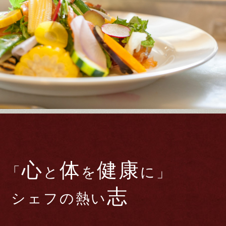
心
体
健康
「
と
を
に」
志
シェフの熱い