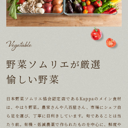
野菜ソムリエ
厳選
が
愉しい野菜
日本野菜ソムリエ協会認定店であるKappaのメイン食材
は、やはり野菜。
農家さんや八百屋さん、市場にシェフ自
ら足を運び、丁寧に目利きしています。
旬であることは当
たり前。有機・低減農薬で作られたものを中心に、鮮度や