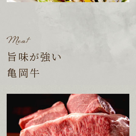
旨味
強い
が
亀岡牛