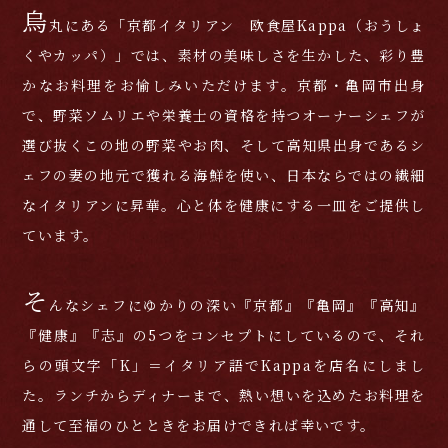
烏
丸にある「京都イタリアン 欧食屋Kappa（おうしょ
くやカッパ）」では、素材の美味しさを生かした、彩り豊
かなお料理をお愉しみいただけます。
京都・亀岡市出身
で、野菜ソムリエや栄養士の資格を持つオーナーシェフが
選び抜くこの地の野菜やお肉、
そして高知県出身であるシ
ェフの妻の地元で獲れる海鮮を使い、日本ならではの繊細
なイタリアンに昇華。
心と体を健康にする一皿をご提供し
ています。
そ
んなシェフにゆかりの深い『京都』『亀岡』『高知』
『健康』『志』の5つをコンセプトにしているので、それ
らの頭文字「K」＝イタリア語でKappaを店名にしまし
た。
ランチからディナーまで、熱い想いを込めたお料理を
通して至福のひとときをお届けできれば幸いです。