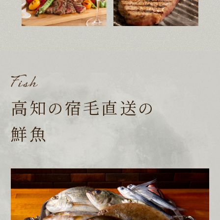
高知
宿毛直送
の
の
鮮魚