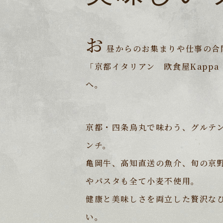
お
昼からのお集まりや仕事の合
「京都イタリアン 欧食屋Kapp
へ。
京都・四条烏丸で味わう、グルテ
ンチ。
亀岡牛、高知直送の魚介、旬の京
やパスタも全て小麦不使用。
健康と美味しさを両立した贅沢な
い。