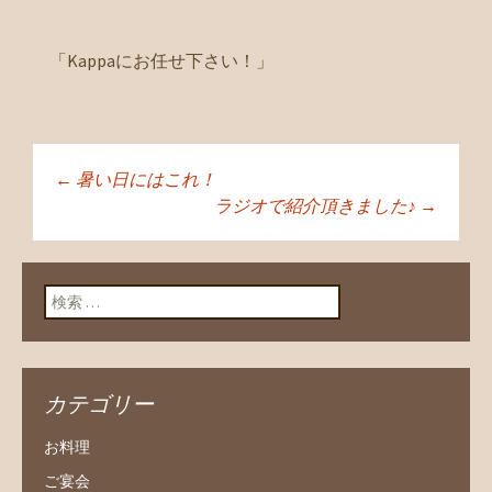
「Kappaにお任せ下さい！」
←
暑い日にはこれ！
投稿ナビゲーショ
ラジオで紹介頂きました♪
→
ン
検索:
カテゴリー
お料理
ご宴会