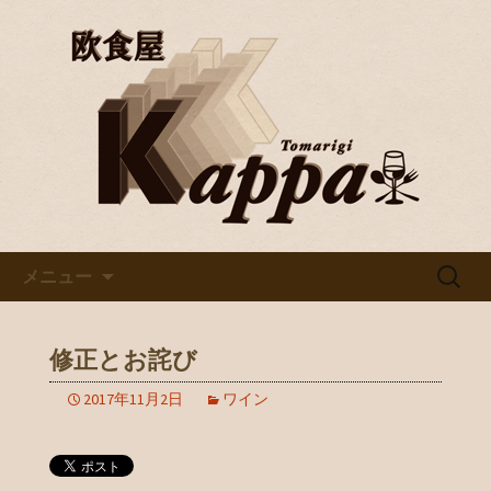
京都・烏丸で美味しいワインと料理を
楽しむならバル「欧食屋Kappa」。野
京都・烏丸のイタリアンバル
菜ソムリエの資格を持つオーナーの作
「欧食屋Kappa」
るイタリアンは絶品。ワインブッフェ
などもありカウンターで１人飲みもグ
ループでのご利用も歓迎です。
コンテンツへ移動
検
メニュー
索:
修正とお詫び
2017年11月2日
ワイン