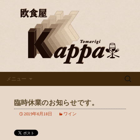
京都・烏丸で美味しいワインと料理を
楽しむならバル「欧食屋Kappa」。野
京都・烏丸のイタリアンバル
菜ソムリエの資格を持つオーナーの作
「欧食屋Kappa」
るイタリアンは絶品。ワインブッフェ
などもありカウンターで１人飲みもグ
ループでのご利用も歓迎です。
コンテンツへ移動
検
メニュー
索:
臨時休業のお知らせです。
2019年6月18日
ワイン