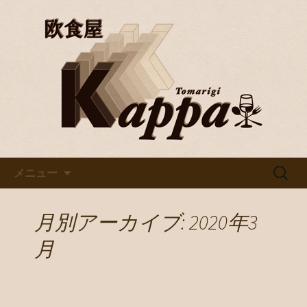
京都・烏丸で美味しいワインと料理を
楽しむならバル「欧食屋Kappa」。野
京都・烏丸のイタリアンバル
菜ソムリエの資格を持つオーナーの作
「欧食屋Kappa」
るイタリアンは絶品。ワインブッフェ
などもありカウンターで１人飲みもグ
ループでのご利用も歓迎です。
コンテンツへ移動
検
メニュー
索:
月別アーカイブ: 2020年3
月