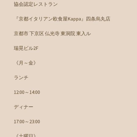
協会認定レストラン
『京都イタリアン欧食屋Kappa』四条烏丸店
京都市 下京区 仏光寺 東洞院 東入ル
瑞晃ビル2F
《月～金》
ランチ
12:00～14:00
ディナー
17:00～23:00
《土曜日》