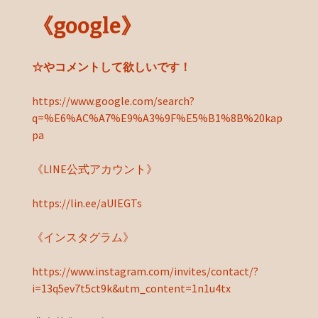
《google》
☆やコメントして欲しいです！
https://www.google.com/search?
q=%E6%AC%A7%E9%A3%9F%E5%B1%8B%20kap
pa
《LINE公式アカウント》
https://lin.ee/aUIEGTs
《インスタグラム》
https://www.instagram.com/invites/contact/?
i=13q5ev7t5ct9k&utm_content=1n1u4tx