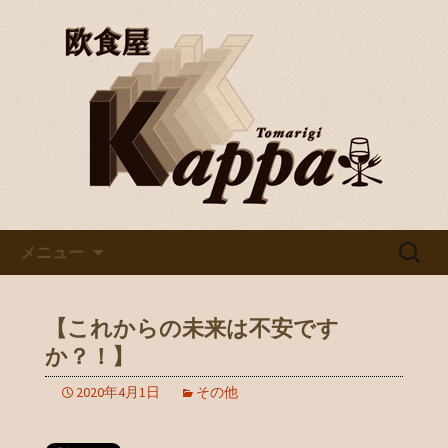
京都・烏丸で美味しいワインと料理を
楽しむならバル「欧食屋Kappa」。野
京都・烏丸のイタリアンバル
菜ソムリエの資格を持つオーナーの作
「欧食屋Kappa」
るイタリアンは絶品。ワインブッフェ
などもありカウンターで１人飲みもグ
ループでのご利用も歓迎です。
コンテンツへ移動
検
メニュー
索:
【これからの未来は不安です
か？！】
2020年4月1日
その他