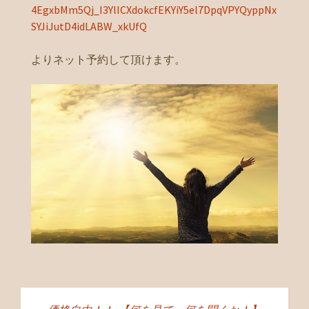
4EgxbMm5Qj_I3YlICXdokcfEKYiY5el7DpqVPYQyppNx
SYJiJutD4idLABW_xkUfQ
よりネット予約して頂けます。