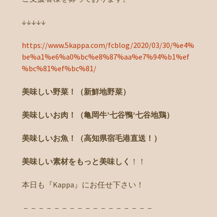
↓↓↓↓↓
https://www.5kappa.com/fcblog/2020/03/30/%e4%
be%a1%e6%a0%bc%e8%87%aa%e7%94%b1%ef
%bc%81%ef%bc%81/
美味しい野菜！（新鮮地野菜）
美味しいお肉！（亀岡牛’七谷鴨’七谷地鶏）
美味しいお魚！（高知県宿毛港直送！）
美味しい素材をもっと美味しく
！！
本日も『Kappa』にお任せ下さい！
－－－－－－－－－－－－－－－－－