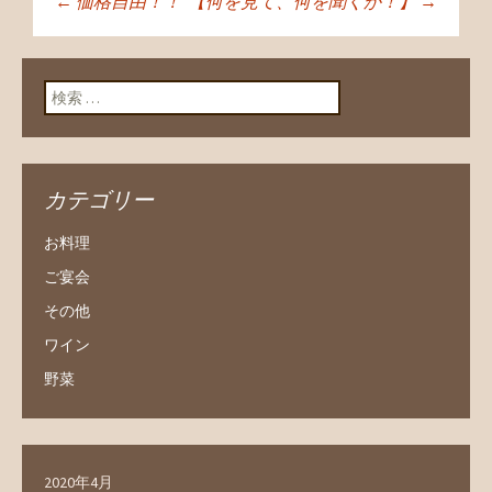
←
価格自由！！
【何を見て、何を聞くか！】
→
投稿ナビゲーショ
ン
検索:
カテゴリー
お料理
ご宴会
その他
ワイン
野菜
2020年4月