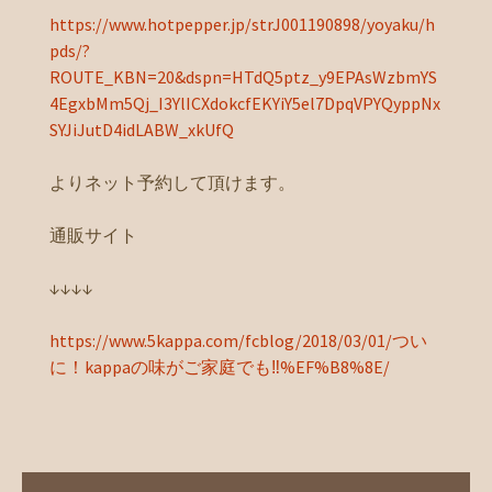
https://www.hotpepper.jp/strJ001190898/yoyaku/h
pds/?
ROUTE_KBN=20&dspn=HTdQ5ptz_y9EPAsWzbmYS
4EgxbMm5Qj_I3YlICXdokcfEKYiY5el7DpqVPYQyppNx
SYJiJutD4idLABW_xkUfQ
よりネット予約して頂けます。
通販サイト
↓↓↓↓
https://www.5kappa.com/fcblog/2018/03/01/つい
に！kappaの味がご家庭でも‼%EF%B8%8E/