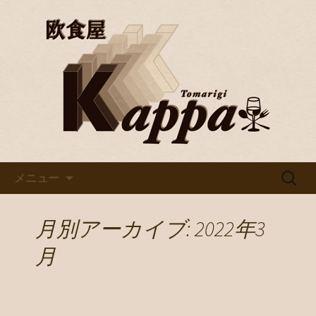
京都・烏丸で美味しいワインと料理を
楽しむならバル「欧食屋Kappa」。野
京都・烏丸のイタリアンバル
菜ソムリエの資格を持つオーナーの作
「欧食屋Kappa」
るイタリアンは絶品。ワインブッフェ
などもありカウンターで１人飲みもグ
ループでのご利用も歓迎です。
コンテンツへ移動
検
メニュー
索:
月別アーカイブ: 2022年3
月