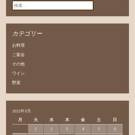
検索:
カテゴリー
お料理
ご宴会
その他
ワイン
野菜
2022年3月
月
火
水
木
金
土
日
1
2
3
4
5
6