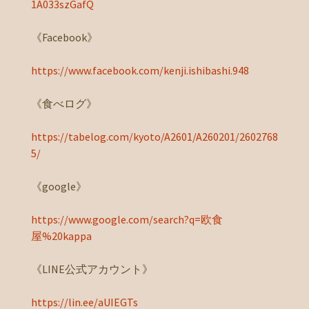
1A033szGafQ
《Facebook》
https://www.facebook.com/kenji.ishibashi.948
《食べログ》
https://tabelog.com/kyoto/A2601/A260201/2602768
5/
《google》
https://www.google.com/search?q=欧食
屋%20kappa
《LINE公式アカウント》
https://lin.ee/aUIEGTs