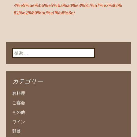
4%e5%ae%b6%e5%ba%ad%e3%81%a7%e3%82%
82%e2%80%bc%ef%b8%8e/
検索:
カテゴリー
お料理
ご宴会
その他
ワイン
野菜