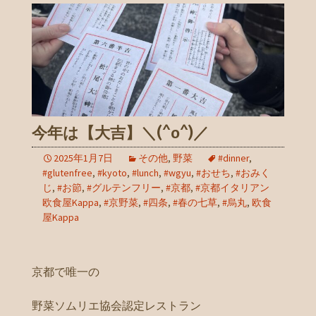
今年は【大吉】＼(^o^)／
2025年1月7日
その他
,
野菜
#dinner
,
#glutenfree
,
#kyoto
,
#lunch
,
#wgyu
,
#おせち
,
#おみく
じ
,
#お節
,
#グルテンフリー
,
#京都
,
#京都イタリアン
欧食屋Kappa
,
#京野菜
,
#四条
,
#春の七草
,
#烏丸
,
欧食
屋Kappa
京都で唯一の
野菜ソムリエ協会認定レストラン