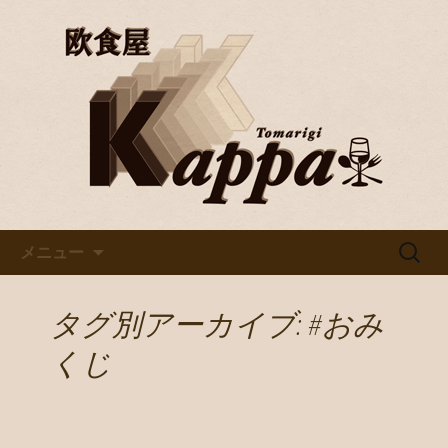
京都・烏丸で美味しいワインと料理を
楽しむならバル「欧食屋Kappa」。野
京都・烏丸のイタリアンバル
菜ソムリエの資格を持つオーナーの作
「欧食屋Kappa」
るイタリアンは絶品。ワインブッフェ
などもありカウンターで１人飲みもグ
ループでのご利用も歓迎です。
コンテンツへ移動
検
メニュー
索:
タグ別アーカイブ: #おみ
くじ