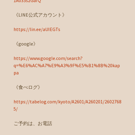
1A033szGafQ
《LINE公式アカウント》
https://lin.ee/aUIEGTs
《google》
https://www.google.com/search?
q=%E6%AC%A7%E9%A3%9F%E5%B1%8B%20kap
pa
《食べログ》
https://tabelog.com/kyoto/A2601/A260201/2602768
5/
ご予約は、お電話