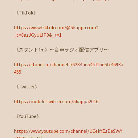
《TikTok》
https://www.tiktok.com/@5kappa.com?
_t=8azJGyULlP0&_r=1
《スタンドfm》〜音声ラジオ配信アプリ〜
https://stand.fm/channels/6284be54fd1be6fc4693a
455
《Twitter》
https://mobile.twitter.com/5kappa2016
《YouTube》
https://www.youtube.com/channel/UCekYEzDeSVvY