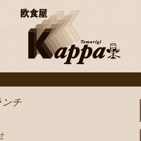
ンと料理を楽しむならバル「欧食屋Kap
は絶品。ワインブッフェなどもありカウン
丸のイタリアンバ
ランチ
せ