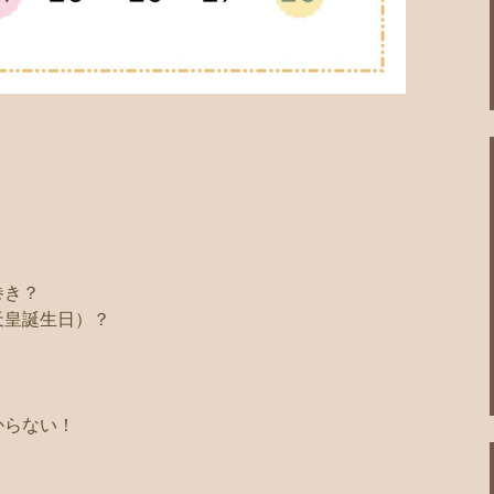
巻き？
天皇誕生日）？
からない！
。