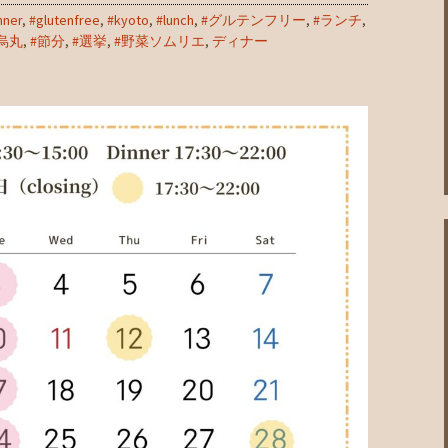
nner
,
#glutenfree
,
#kyoto
,
#lunch
,
#グルテンフリー
,
#ランチ
,
烏丸
,
#節分
,
#選挙
,
#野菜ソムリエ
,
ディナー