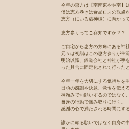
今年の恵方は【南南東やや南】1
僕は恵方巻きは食品ロスの観点
恵方（にいる歳神様）に向かっ
恵方参りってご存知ですか？？
ご自宅から恵方の方角にある神
元々は初詣はこの恵方参りが主
明治以降、鉄道会社と神社が手
った具合に固定化されて行った
今年一年を大切にする気持ちを
日頃の感謝や決意、覚悟を伝え
神頼みでお願いするのではなく
自身の行動で掴み取りに行く。
感謝の心で満たされる時間にす
誰かに頼る願いではなく自身の