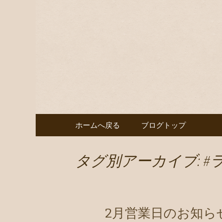
京都・烏丸で美味しいワイ
ーナーの作るイタリアン
京都・烏
利用も歓迎です。
Kappa」
コンテンツへ移動
ホームへ戻る
ブログトップ
タグ別アーカイブ: #
2月営業日のお知ら