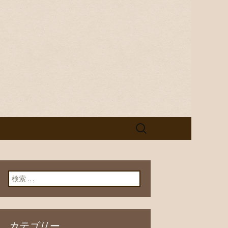
pa」。野菜ソムリエの資格を持つオ
ターで１人飲みもグループでのご
ル「欧食屋
検
索:
検索:
カテゴリー