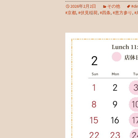
2026年2月2日
その他
#di
#京都
,
#伏見稲荷
,
#四条
,
#恵方参り
,
#