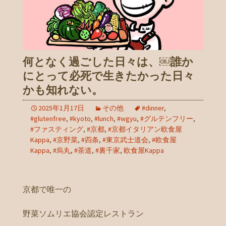
何となく過ごした日々は、￼誰か
にとって必死で生きたかった日々
かも知れない。
2025年1月17日
その他
#dinner
,
#glutenfree
,
#kyoto
,
#lunch
,
#wgyu
,
#グルテンフリー
,
#ファスティング
,
#京都
,
#京都イタリアン欧食屋
Kappa
,
#京野菜
,
#四条
,
#東京武士道会
,
#欧食屋
Kappa
,
#烏丸
,
#茶道
,
#裏千家
,
欧食屋Kappa
京都で唯一の
野菜ソムリエ協会認定レストラン