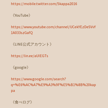
https://mobile.twitter.com/5kappa2016
《YouTube》
https://www.youtube.com/channel/UCekYEzDeSVvY
1A033szGafQ
《LINE公式アカウント》
https://lin.ee/aUIEGTs
《google》
https://www.google.com/search?
q=%E6%AC%A7%E9%A3%9F%E5%B1%8B%20kap
pa
《食べログ》