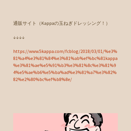
通販サイト（Kappaの玉ねぎドレッシング！）
↓↓↓↓
https://www.5kappa.com/fcblog/2018/03/01/%e3%
81%a4%e3%81%84%e3%81%ab%ef%bc%81kappa
%e3%81%ae%e5%91%b3%e3%81%8c%e3%81%9
4%e5%ae%b6%e5%ba%ad%e3%81%a7%e3%82%
82%e2%80%bc%ef%b8%8e/