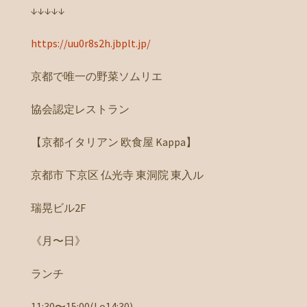
↓↓↓↓↓
https://uu0r8s2h.jbplt.jp/
京都で唯一の野菜ソムリエ
協会認定レストラン
【京都イタリアン 欧食屋 Kappa】
京都市 下京区 仏光寺 東洞院 東入ル
瑞晃ビル2F
《月〜日》
ランチ
11:30〜15:00(l.o14:30)