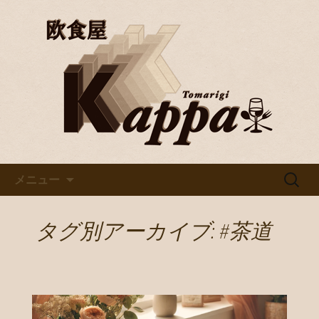
京都・烏丸で美味しいワインと料理を
楽しむならバル「欧食屋Kappa」。野
京都・烏丸のイタリアンバル
菜ソムリエの資格を持つオーナーの作
「欧食屋Kappa」
るイタリアンは絶品。ワインブッフェ
などもありカウンターで１人飲みもグ
ループでのご利用も歓迎です。
コンテンツへ移動
検
メニュー
索:
タグ別アーカイブ: #茶道