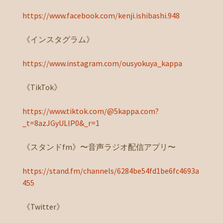
https://www.facebook.com/kenji.ishibashi.948
《インスタグラム》
https://www.instagram.com/ousyokuya_kappa
《TikTok》
https://www.tiktok.com/@5kappa.com?
_t=8azJGyULlP0&_r=1
《スタンドfm》〜音声ラジオ配信アプリ〜
https://stand.fm/channels/6284be54fd1be6fc4693a
455
《Twitter》