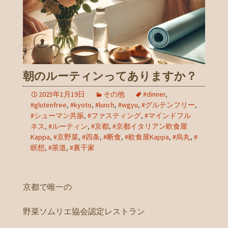
朝のルーティンってありますか？
2025年1月19日
その他
#dinner
,
#glutenfree
,
#kyoto
,
#lunch
,
#wgyu
,
#グルテンフリー
,
#シューマン共振
,
#ファスティング
,
#マインドフル
ネス
,
#ルーティン
,
#京都
,
#京都イタリアン欧食屋
Kappa
,
#京野菜
,
#四条
,
#断食
,
#欧食屋Kappa
,
#烏丸
,
#
瞑想
,
#茶道
,
#裏千家
京都で唯一の
野菜ソムリエ協会認定レストラン