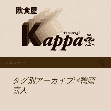
京都・烏丸で美味しいワインと料理を
楽しむならバル「欧食屋Kappa」。野
京都・烏丸のイタリアンバル
菜ソムリエの資格を持つオーナーの作
「欧食屋Kappa」
るイタリアンは絶品。ワインブッフェ
などもありカウンターで１人飲みもグ
ループでのご利用も歓迎です。
コンテンツへ移動
検
メニュー
索:
タグ別アーカイブ: #鴨頭
嘉人