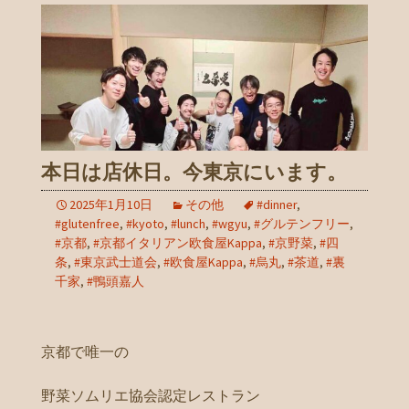
本日は店休日。今東京にいます。
2025年1月10日
その他
#dinner
,
#glutenfree
,
#kyoto
,
#lunch
,
#wgyu
,
#グルテンフリー
,
#京都
,
#京都イタリアン欧食屋Kappa
,
#京野菜
,
#四
条
,
#東京武士道会
,
#欧食屋Kappa
,
#烏丸
,
#茶道
,
#裏
千家
,
#鴨頭嘉人
京都で唯一の
野菜ソムリエ協会認定レストラン