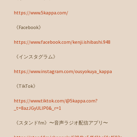
https://www.5kappa.com/
《Facebook》
https://www.facebook.com/kenji.ishibashi.948
《インスタグラム》
https://www.instagram.com/ousyokuya_kappa
《TikTok》
https://www.tiktok.com/@5kappa.com?
_t=8azJGyULlP0&_r=1
《スタンドfm》〜音声ラジオ配信アプリ〜