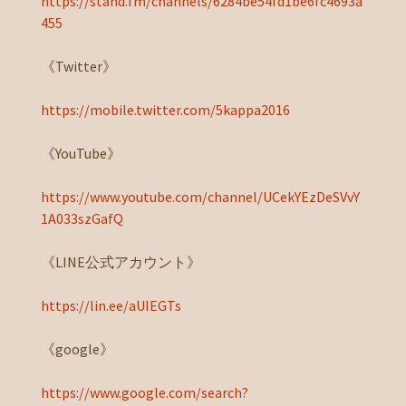
https://stand.fm/channels/6284be54fd1be6fc4693a
455
《Twitter》
https://mobile.twitter.com/5kappa2016
《YouTube》
https://www.youtube.com/channel/UCekYEzDeSVvY
1A033szGafQ
《LINE公式アカウント》
https://lin.ee/aUIEGTs
《google》
https://www.google.com/search?