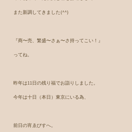
また新調してきました(^^)
『商〜売、繁盛〜さぁ〜さ持ってこい！』
ってね。
昨年は11日の残り福でお詣りしました。
今年は十日（本日）東京にいる為、
前日の宵ゑびすへ。