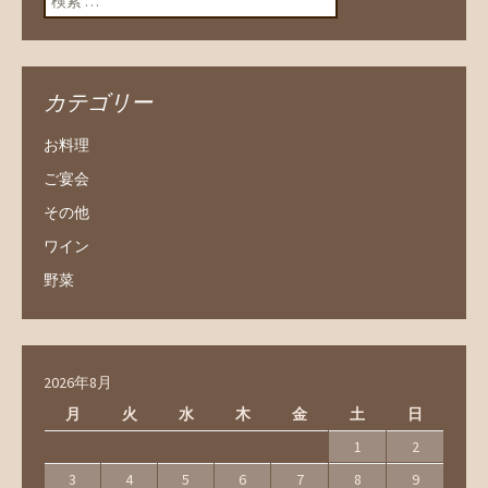
カテゴリー
お料理
ご宴会
その他
ワイン
野菜
2026年8月
月
火
水
木
金
土
日
1
2
3
4
5
6
7
8
9