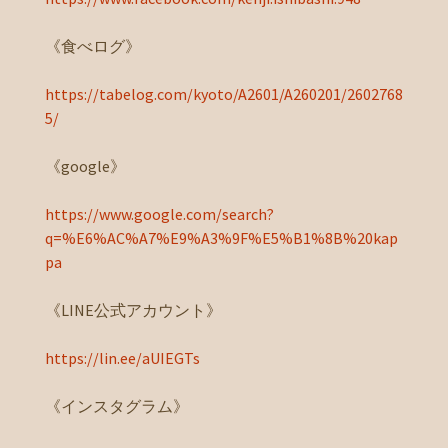
《食べログ》
https://tabelog.com/kyoto/A2601/A260201/2602768
5/
《google》
https://www.google.com/search?
q=%E6%AC%A7%E9%A3%9F%E5%B1%8B%20kap
pa
《LINE公式アカウント》
https://lin.ee/aUIEGTs
《インスタグラム》