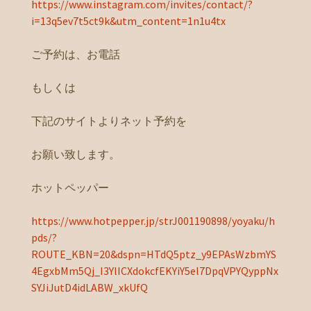
https://www.instagram.com/invites/contact/?
i=13q5ev7t5ct9k&utm_content=1n1u4tx
ご予約は、お電話
もしくは
下記のサイトよりネット予約を
お願い致します。
ホットペッパー
https://www.hotpepper.jp/strJ001190898/yoyaku/h
pds/?
ROUTE_KBN=20&dspn=HTdQ5ptz_y9EPAsWzbmYS
4EgxbMm5Qj_I3YlICXdokcfEKYiY5el7DpqVPYQyppNx
SYJiJutD4idLABW_xkUfQ