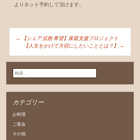
よりネット予約して頂けます。
←
【シェア 拡散 希望】家庭支援プロジェクト
投稿ナビゲーショ
【人生をかけて大切にしたいこととは？】
→
ン
検索:
カテゴリー
お料理
ご宴会
その他