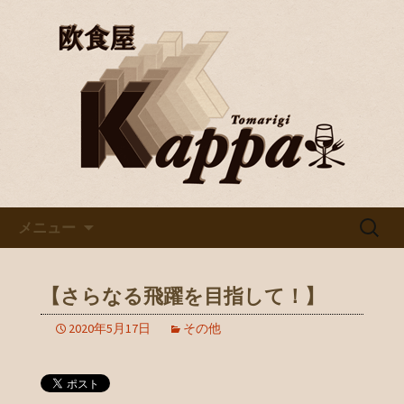
京都・烏丸で美味しいワインと料理を
楽しむならバル「欧食屋Kappa」。野
京都・烏丸のイタリアンバル
菜ソムリエの資格を持つオーナーの作
「欧食屋Kappa」
るイタリアンは絶品。ワインブッフェ
などもありカウンターで１人飲みもグ
ループでのご利用も歓迎です。
コンテンツへ移動
検
メニュー
索:
【さらなる飛躍を目指して！】
2020年5月17日
その他