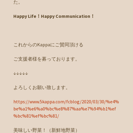
た。
Happy Life！Happy Communication！
これからのKappaにご賛同頂ける
ご支援者様を募っております。
↓↓↓↓↓
よろしくお願い致します。
https://www.5kappa.com/fcblog/2020/03/30/%e4%
be%a1%e6%a0%bc%e8%87%aa%e7%94%b1%ef
%bc%81%ef%bc%81/
美味しい野菜！（新鮮地野菜）