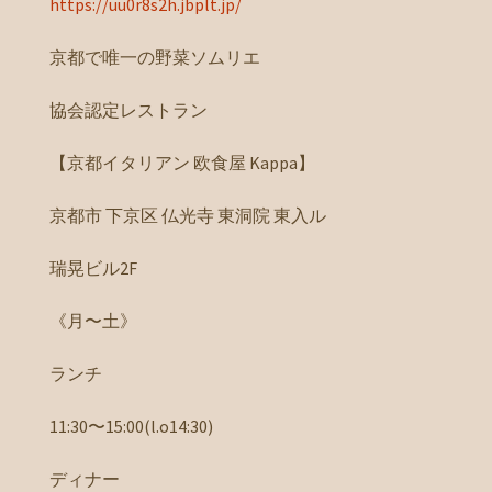
https://uu0r8s2h.jbplt.jp/
京都で唯一の野菜ソムリエ
協会認定レストラン
【京都イタリアン 欧食屋 Kappa】
京都市 下京区 仏光寺 東洞院 東入ル
瑞晃ビル2F
《月〜土》
ランチ
11:30〜15:00(l.o14:30)
ディナー