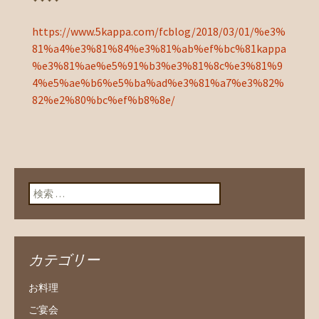
https://www.5kappa.com/fcblog/2018/03/01/%e3%
81%a4%e3%81%84%e3%81%ab%ef%bc%81kappa
%e3%81%ae%e5%91%b3%e3%81%8c%e3%81%9
4%e5%ae%b6%e5%ba%ad%e3%81%a7%e3%82%
82%e2%80%bc%ef%b8%8e/
検索:
カテゴリー
お料理
ご宴会