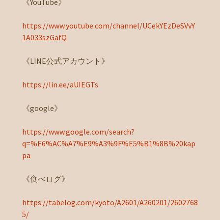
《YouTube》
https://www.youtube.com/channel/UCekYEzDeSVvY
1A033szGafQ
《LINE公式アカウント》
https://lin.ee/aUIEGTs
《google》
https://www.google.com/search?
q=%E6%AC%A7%E9%A3%9F%E5%B1%8B%20kap
pa
《食べログ》
https://tabelog.com/kyoto/A2601/A260201/2602768
5/