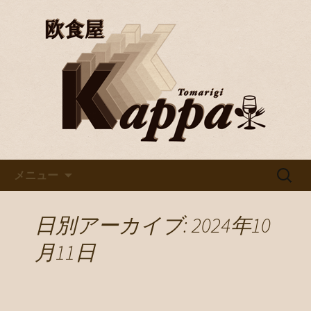
京都・烏丸で美味しいワインと料理を
楽しむならバル「欧食屋Kappa」。野
京都・烏丸のイタリアンバル
菜ソムリエの資格を持つオーナーの作
「欧食屋Kappa」
るイタリアンは絶品。ワインブッフェ
などもありカウンターで１人飲みもグ
ループでのご利用も歓迎です。
コンテンツへ移動
検
メニュー
索:
日別アーカイブ: 2024年10
月11日