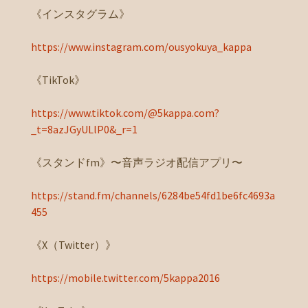
《インスタグラム》
https://www.instagram.com/ousyokuya_kappa
《TikTok》
https://www.tiktok.com/@5kappa.com?
_t=8azJGyULlP0&_r=1
《スタンドfm》〜音声ラジオ配信アプリ〜
https://stand.fm/channels/6284be54fd1be6fc4693a
455
《X（Twitter）》
https://mobile.twitter.com/5kappa2016