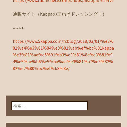
https://www.tablecheck.com/shops/5kappa/reserve
通販サイト（Kappaの玉ねぎドレッシング！）
↓↓↓↓
https://www.5kappa.com/fcblog/2018/03/01/%e3%
81%a4%e3%81%84%e3%81%ab%ef%bc%81kappa
%e3%81%ae%e5%91%b3%e3%81%8c%e3%81%9
4%e5%ae%b6%e5%ba%ad%e3%81%a7%e3%82%
82%e2%80%bc%ef%b8%8e/
検索: