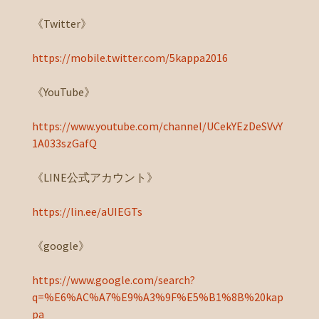
《Twitter》
https://mobile.twitter.com/5kappa2016
《YouTube》
https://www.youtube.com/channel/UCekYEzDeSVvY
1A033szGafQ
《LINE公式アカウント》
https://lin.ee/aUIEGTs
《google》
https://www.google.com/search?
q=%E6%AC%A7%E9%A3%9F%E5%B1%8B%20kap
pa