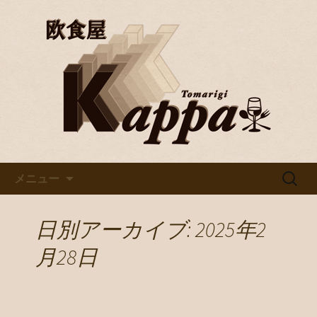
京都・烏丸で美味しいワインと料理を
楽しむならバル「欧食屋Kappa」。野
京都・烏丸のイタリアンバル
菜ソムリエの資格を持つオーナーの作
「欧食屋Kappa」
るイタリアンは絶品。ワインブッフェ
などもありカウンターで１人飲みもグ
ループでのご利用も歓迎です。
コンテンツへ移動
検
メニュー
索:
日別アーカイブ: 2025年2
月28日