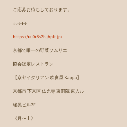
ご応募お待ちしております。
↓↓↓↓↓
https://uu0r8s2h.jbplt.jp/
京都で唯一の野菜ソムリエ
協会認定レストラン
【京都イタリアン 欧食屋 Kappa】
京都市 下京区 仏光寺 東洞院 東入ル
瑞晃ビル2F
《月〜土》