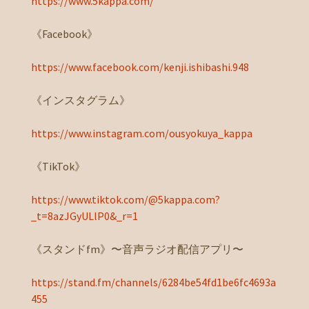
https://www.5kappa.com/
《Facebook》
https://www.facebook.com/kenji.ishibashi.948
《インスタグラム》
https://www.instagram.com/ousyokuya_kappa
《TikTok》
https://www.tiktok.com/@5kappa.com?
_t=8azJGyULlP0&_r=1
《スタンドfm》〜音声ラジオ配信アプリ〜
https://stand.fm/channels/6284be54fd1be6fc4693a
455