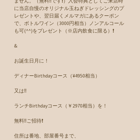
ません。（無料‼️です❗️）入会特典としてご来店時
に当店自慢のオリジナル玉ねぎドレッシングのプ
レゼントや、翌日届くメルマガにあるクーポン
で、ボトルワイン（3000円相当）ノンアルコール
も可(^^)をプレゼント（※店内飲食に限る）❗️
&
お誕生日月に！
ディナーBirthdayコース（¥4950相当）
又は‼️
ランチBirthdayコース（￥2970相当）を！
無料‼️ご招待❗️
住所は番地、部屋番号まで、