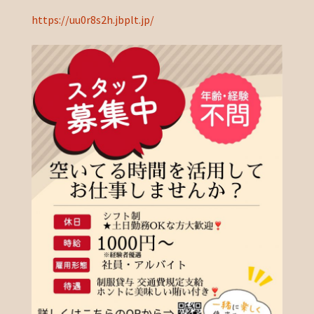
https://uu0r8s2h.jbplt.jp/