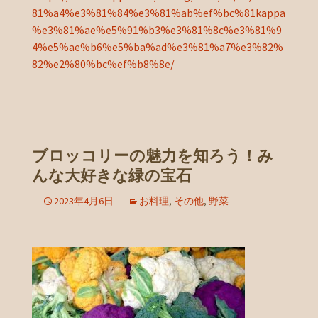
81%a4%e3%81%84%e3%81%ab%ef%bc%81kappa
%e3%81%ae%e5%91%b3%e3%81%8c%e3%81%9
4%e5%ae%b6%e5%ba%ad%e3%81%a7%e3%82%
82%e2%80%bc%ef%b8%8e/
ブロッコリーの魅力を知ろう！み
んな大好きな緑の宝石
2023年4月6日
お料理
,
その他
,
野菜