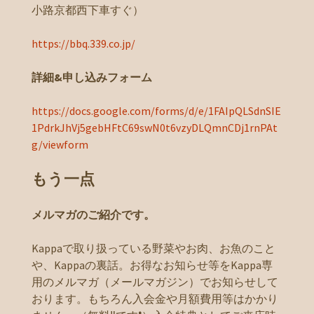
小路京都西下車すぐ）
https://bbq.339.co.jp/
詳細&申し込みフォーム
https://docs.google.com/forms/d/e/1FAIpQLSdnSIE
1PdrkJhVj5gebHFtC69swN0t6vzyDLQmnCDj1rnPAt
g/viewform
もう一点
メルマガのご紹介です。
Kappaで取り扱っている野菜やお肉、お魚のこと
や、Kappaの裏話。お得なお知らせ等をKappa専
用のメルマガ（メールマガジン）でお知らせして
おります。もちろん入会金や月額費用等はかかり