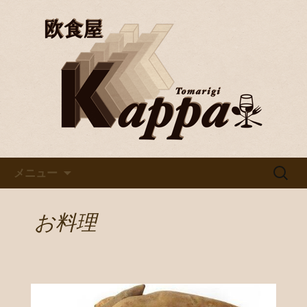
京都・烏丸で美味しいワインと料理を
楽しむならバル「欧食屋Kappa」。野
京都・烏丸のイタリアンバル
菜ソムリエの資格を持つオーナーの作
「欧食屋Kappa」
るイタリアンは絶品。ワインブッフェ
などもありカウンターで１人飲みもグ
ループでのご利用も歓迎です。
コンテンツへ移動
検
メニュー
索:
お料理