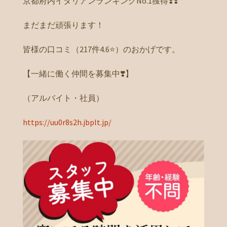
京都府内イタリアンランキングNo.1獲得❣️❣️
まだまだ頑張ります！
皆様の口コミ（217件4.6⭐️）のおかげです。
【一緒に働く仲間を募集中❣️】
（アルバイト・社員）
https://uu0r8s2h.jbplt.jp/