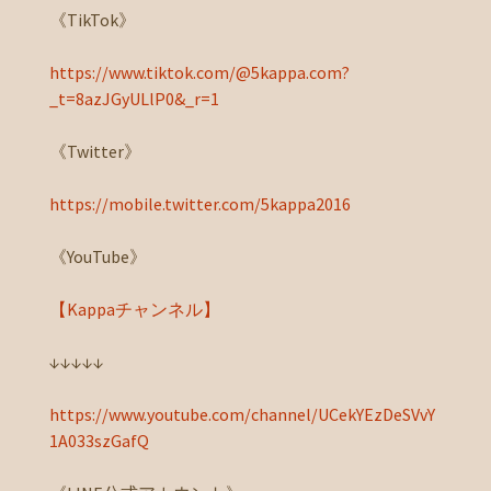
《TikTok》
https://www.tiktok.com/@5kappa.com?
_t=8azJGyULlP0&_r=1
《Twitter》
https://mobile.twitter.com/5kappa2016
《YouTube》
【Kappaチャンネル】
↓↓↓↓↓
https://www.youtube.com/channel/UCekYEzDeSVvY
1A033szGafQ