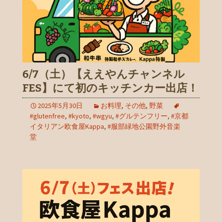
6/7（土）【ええやんチャンネル
FES】にて初のキッチンカー出店！
2025年5月30日
お料理
,
その他
,
野菜
#glutenfree
,
#kyoto
,
#wgyu
,
#グルテンフリー
,
#京都
イタリアン欧食屋Kappa
,
#服部緑地公園野外音楽
堂