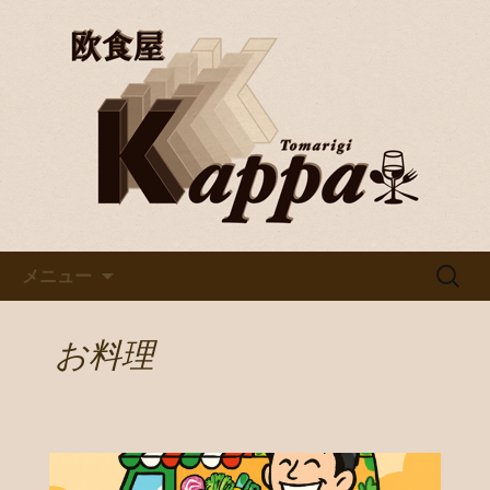
京都・烏丸で美味しいワインと料理を
楽しむならバル「欧食屋Kappa」。野
京都・烏丸のイタリアンバル
菜ソムリエの資格を持つオーナーの作
「欧食屋Kappa」
るイタリアンは絶品。ワインブッフェ
などもありカウンターで１人飲みもグ
ループでのご利用も歓迎です。
コンテンツへ移動
検
メニュー
索:
お料理