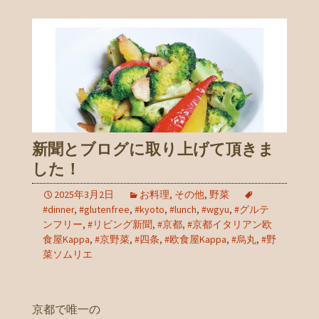
新聞とブログに取り上げて頂きま
した！
2025年3月2日
お料理
,
その他
,
野菜
#dinner
,
#glutenfree
,
#kyoto
,
#lunch
,
#wgyu
,
#グルテ
ンフリー
,
#リビング新聞
,
#京都
,
#京都イタリアン欧
食屋Kappa
,
#京野菜
,
#四条
,
#欧食屋Kappa
,
#烏丸
,
#野
菜ソムリエ
京都で唯一の